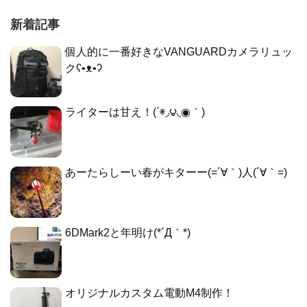
新着記事
個人的に一番好きなVANGUARDカメラリュッ
クʕ•ᴥ•ʔ
ライターは甘え！(΄◉◞౪◟◉｀)
あーたらしーい春がキターー(=´∀｀)人(´∀｀=)
6DMark2と年明け(*´Д｀*)
オリジナルカスタム電動M4制作！