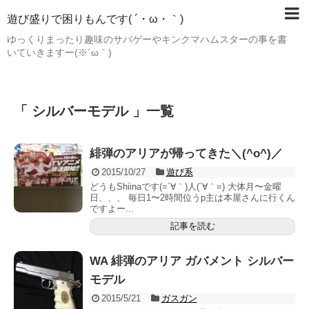
遊び盛りで困りもんです( ´・ω・｀)
ゆっくりまったり趣味のサバゲーやキンクマハムスターの事を書
いていきますー(※´ω｀)
「 シルバーモデル 」一覧
緋弾のアリアが帰ってきた＼(^o^)／
2015/10/27
遊び系
どうもShiinaです(=´∀｀)人(´∀｀=) 大体月〜金曜
日、、、 毎日1〜2時間位うp主は本屋さんに行くん
ですよー...
記事を読む
WA 緋弾のアリア ガバメント シルバー
モデル
2015/5/21
ガスガン