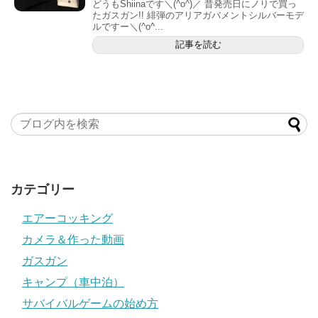
どうもShiinaです＼(^o^)／ 昔発売日にノリで買っ
たガスガン︎!! 緋弾のアリアガバメントシルバーモデ
ルですー＼(^o^...
記事を読む
カテゴリー
エアーコッキング
カメラ＆作った動画
ガスガン
キャンプ（車中泊）
サバイバルゲームの始め方