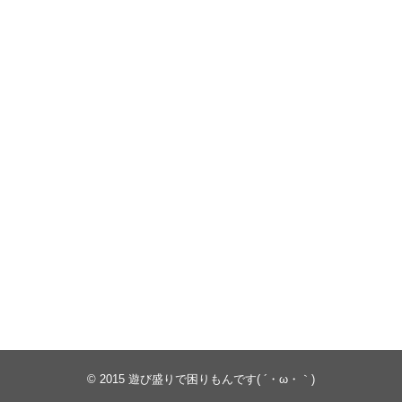
© 2015
遊び盛りで困りもんです( ´・ω・｀)