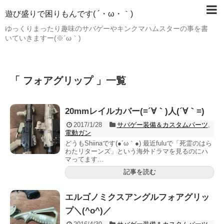
遊び盛りで困りもんです( ´・ω・｀)
ゆっくりまったり趣味のサバゲーやキンクマハムスターの事を書
いていきますー(※´ω｀)
「 フォアグリップ 」一覧
20mmレイルカバー(=´∀｀)人(´∀｀=)
2017/1/28
サバゲー装備＆カスタムパーツ
,
電動ガン
どうもShiinaです(●´ω｀●) 最近fuluで「死霊のはら
わたリターンズ」という海外ドラマを見るのにハ
マってます...
記事を読む
エルゴノミクスアングルフォアグリッ
プ＼(^o^)／