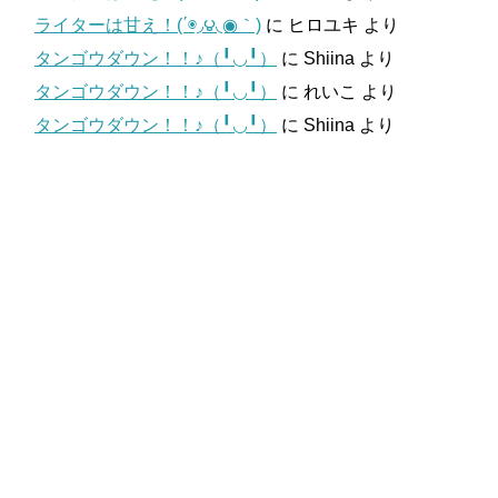
ライターは甘え！(΄◉◞౪◟◉｀)
に
ヒロユキ
より
タンゴウダウン！！♪（╹◡╹）
に
Shiina
より
タンゴウダウン！！♪（╹◡╹）
に
れいこ
より
タンゴウダウン！！♪（╹◡╹）
に
Shiina
より