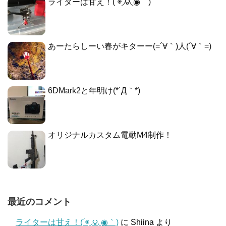
ライターは甘え！(΄◉◞౪◟◉｀)
あーたらしーい春がキターー(=´∀｀)人(´∀｀=)
6DMark2と年明け(*´Д｀*)
オリジナルカスタム電動M4制作！
最近のコメント
ライターは甘え！(΄◉◞౪◟◉｀)
に
Shiina
より