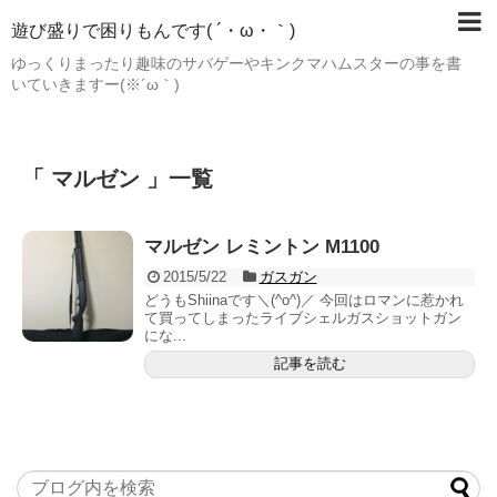
遊び盛りで困りもんです( ´・ω・｀)
ゆっくりまったり趣味のサバゲーやキンクマハムスターの事を書
いていきますー(※´ω｀)
「 マルゼン 」一覧
マルゼン レミントン M1100
2015/5/22
ガスガン
どうもShiinaです＼(^o^)／ 今回はロマンに惹かれ
て買ってしまったライブシェルガスショットガン
にな...
記事を読む