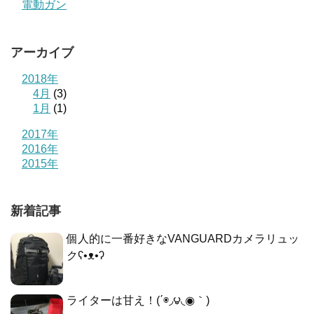
電動ガン
アーカイブ
2018年
4月
(3)
1月
(1)
2017年
2016年
2015年
新着記事
個人的に一番好きなVANGUARDカメラリュッ
クʕ•ᴥ•ʔ
ライターは甘え！(΄◉◞౪◟◉｀)