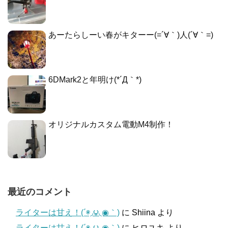
あーたらしーい春がキターー(=´∀｀)人(´∀｀=)
6DMark2と年明け(*´Д｀*)
オリジナルカスタム電動M4制作！
最近のコメント
ライターは甘え！(΄◉◞౪◟◉｀)
に
Shiina
より
ライターは甘え！(΄◉◞౪◟◉｀)
に
ヒロユキ
より