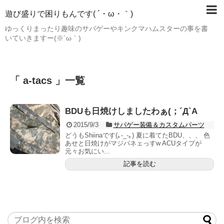
遊び盛りで困りもんです( ´・ω・｀)
ゆっくりまったり趣味のサバゲーやキンクマハムスターの事を書
いていきますー(※´ω｀)
「 a-tacs 」一覧
BDUも日焼けしましたわぁ(；´Д`A
2015/9/3
サバゲー装備＆カスタムパーツ
どうもShiinaです(｡-_-｡) 夏に着てたBDU、、、 色
あせと日焼けがマジパネェっすw ACUタイプが
元々お気にい...
記事を読む