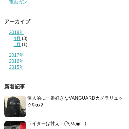
電動ガン
アーカイブ
2018年
4月
(3)
1月
(1)
2017年
2016年
2015年
新着記事
個人的に一番好きなVANGUARDカメラリュッ
クʕ•ᴥ•ʔ
ライターは甘え！(΄◉◞౪◟◉｀)