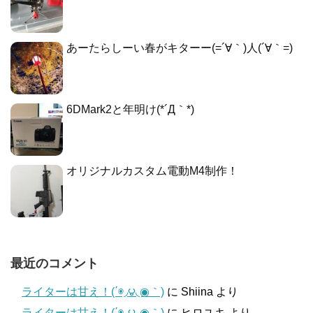
あーたらしーい春がキターー(=´∀｀)人(´∀｀=)
6DMark2と年明け(*´Д｀*)
オリジナルカスタム電動M4制作！
最近のコメント
ライターは甘え！(΄◉◞౪◟◉｀)
に
Shiina
より
ライターは甘え！(΄◉◞౪◟◉｀)
に
ヒロユキ
より