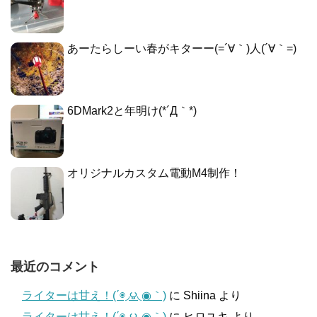
あーたらしーい春がキターー(=´∀｀)人(´∀｀=)
6DMark2と年明け(*´Д｀*)
オリジナルカスタム電動M4制作！
最近のコメント
ライターは甘え！(΄◉◞౪◟◉｀)
に
Shiina
より
ライターは甘え！(΄◉◞౪◟◉｀)
に
ヒロユキ
より