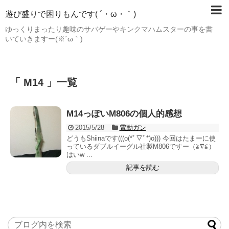
遊び盛りで困りもんです( ´・ω・｀)
ゆっくりまったり趣味のサバゲーやキンクマハムスターの事を書
いていきますー(※´ω｀)
「 M14 」一覧
M14っぽいM806の個人的感想
2015/5/28
電動ガン
どうもShiinaです(((o(*ﾟ▽ﾟ*)o))) 今回はたまーに使
っているダブルイーグル社製M806ですー（≧∇≦）
はいw ...
記事を読む