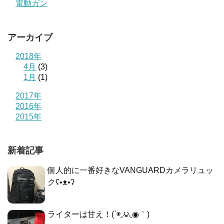
電動ガン
アーカイブ
2018年
4月
(3)
1月
(1)
2017年
2016年
2015年
新着記事
個人的に一番好きなVANGUARDカメラリュッ
クʕ•ᴥ•ʔ
ライターは甘え！(΄◉◞౪◟◉｀)