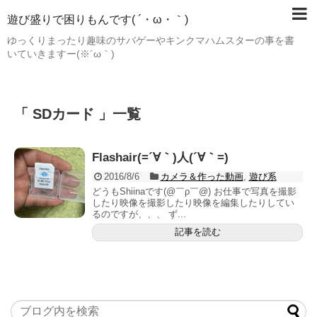
遊び盛りで困りもんです( ´・ω・｀)
ゆっくりまったり趣味のサバゲーやキンクマハムスターの事を書
いていきますー(※´ω｀)
「 SDカード 」一覧
Flashair(=´∀｀)人(´∀｀=)
2016/8/6
カメラ＆作った動画
,
遊び系
どうもShiinaです(@￣ρ￣@) お仕事で写真を撮影
したり映像を撮影したり映像を編集したりしてい
るのですが、、、 ず...
記事を読む