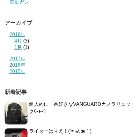
電動ガン
アーカイブ
2018年
4月
(3)
1月
(1)
2017年
2016年
2015年
新着記事
個人的に一番好きなVANGUARDカメラリュッ
クʕ•ᴥ•ʔ
ライターは甘え！(΄◉◞౪◟◉｀)