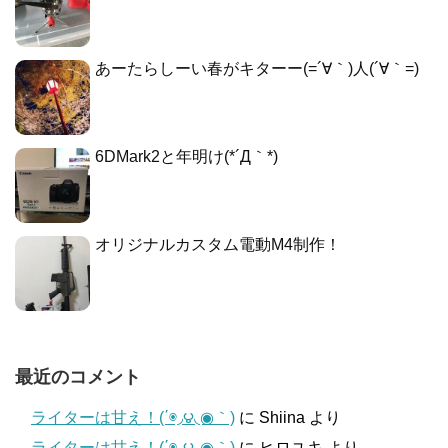
あーたらしーい春がキターー(=´∀｀)人(´∀｀=)
6DMark2と年明け(*´Д｀*)
オリジナルカスタム電動M4制作！
最近のコメント
ライターは甘え！(΄◉◞౪◟◉｀)
に
Shiina
より
ライターは甘え！(΄◉◞౪◟◉｀)
に
ヒロユキ
より