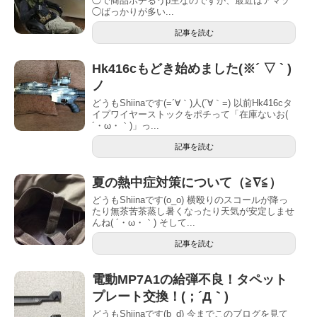
◯で商品ポチるうp主なのですが、最近はアマゾ
◯ばっかりが多い...
記事を読む
Hk416cもどき始めました(※´ ▽ ` )
ノ
どうもShiinaです(=´∀｀)人(´∀｀=) 以前Hk416cタ
イプワイヤーストックをポチって「在庫ないお(
´・ω・｀)」っ...
記事を読む
夏の熱中症対策について（≧∇≦）
どうもShiinaです(o_o) 横殴りのスコールが降っ
たり無茶苦茶蒸し暑くなったり天気が安定しませ
んね( ´・ω・｀) そして...
記事を読む
電動MP7A1の給弾不良！タペット
プレート交換！(；´Д｀)
どうもShiinaです(b_d) 今までこのブログを見て