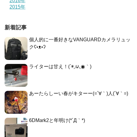
2016年
2015年
新着記事
個人的に一番好きなVANGUARDカメラリュッ
クʕ•ᴥ•ʔ
ライターは甘え！(΄◉◞౪◟◉｀)
あーたらしーい春がキターー(=´∀｀)人(´∀｀=)
6DMark2と年明け(*´Д｀*)