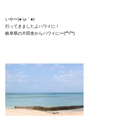
いやー(●´ω｀●)
行ってきましたよハワイに！
岐阜県の片田舎からハワイにー(*⁰▿⁰*)