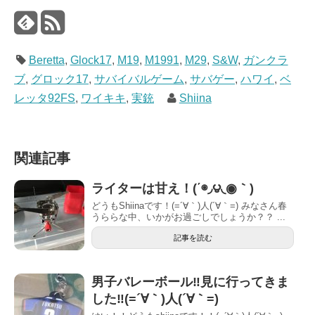
Beretta
,
Glock17
,
M19
,
M1991
,
M29
,
S&W
,
ガンクラ
ブ
,
グロック17
,
サバイバルゲーム
,
サバゲー
,
ハワイ
,
ベ
レッタ92FS
,
ワイキキ
,
実銃
Shiina
関連記事
ライターは甘え！(΄◉◞౪◟◉｀)
どうもShiinaです！(=´∀｀)人(´∀｀=) みなさん春
うららな中、いかがお過ごしでしょうか？？ ...
記事を読む
男子バレーボール‼︎見に行ってきま
した‼︎(=´∀｀)人(´∀｀=)