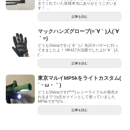
きてくれていた皆様本当にありがとうございま
す！ ...
記事を読む
マックハンズグローブ(=´∀｀)人(´∀
｀=)
どうもShiinaです♪( ´θ｀)ノ 先日サバゲーに行っ
てきましたよ！ HK417大活躍でしたよ(=´∀｀)人
(´...
記事を読む
東京マルイMP5kをライトカスタム(
´・ω・｀)
どうもShiinaです(*^^*) レシーライフルが発売さ
れるまでうp主がメインとして使っていました
MP5kです*\(^o...
記事を読む