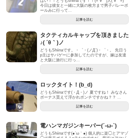
はい︎！！どうもshiinaです！！(=´∀｀)人(´∀｀=)
今日は彼女と一緒に大阪の枚方まで男子バレーボ
ールみに行って...
記事を読む
タクティカルキャップを頂きました
♪( ´θ｀)ノ
どうもShiinaです。・゜・(ノД`)・゜・。 先日う
p主はサバゲーに参加してたのですが、嫁は友達
と大阪に旅行に行っ...
記事を読む
ロックタイト！(b_d)
どうもShiinaです(・Д・)ノ 夏ですね！ みなさん
ボーナス貰えて浮かれポンチですかね？？ ...
記事を読む
電ハンマガジンキーパー(´-ω-`)
どうもShiinaです(●´ω｀●) 個人的に楽◯とアマゾ