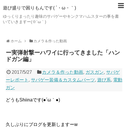
遊び盛りで困りもんです( ´・ω・｀)
ゆっくりまったり趣味のサバゲーやキンクマハムスターの事を書
いていきますー(※´ω｀)
ホーム
カメラ＆作った動画
ー実弾射撃ーハワイに行ってきました「ハン
ドガン編」
2017/5/27
カメラ＆作った動画
,
ガスガン
,
サバゲ
ーレポート
,
サバゲー装備＆カスタムパーツ
,
遊び系
,
電動
ガン
どうもShiinaです(●´ω｀●)
久しぶりにブログを更新しますーw