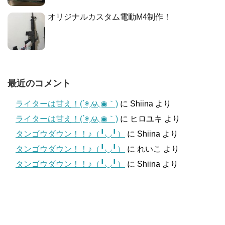
オリジナルカスタム電動M4制作！
最近のコメント
ライターは甘え！(΄◉◞౪◟◉｀)
に
Shiina
より
ライターは甘え！(΄◉◞౪◟◉｀)
に
ヒロユキ
より
タンゴウダウン！！♪（╹◡╹）
に
Shiina
より
タンゴウダウン！！♪（╹◡╹）
に
れいこ
より
タンゴウダウン！！♪（╹◡╹）
に
Shiina
より