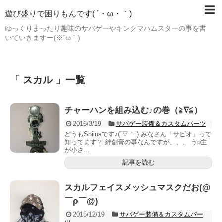
遊び盛りで困りもんです( ´・ω・｀)
ゆっくりまったり趣味のサバゲーやキンクマハムスターの事を書
いていきますー(※´ω｀)
「 スカル 」一覧
チャーハンを組み込む♪の巻（≧∇≦）
2016/3/19
サバゲー装備＆カスタムパーツ
どうもShiinaです♪(´▽｀ ) みなさん「サビオ」って
知ってます？ 絆創膏の事なんですが、、、 うp主
が小さ...
記事を読む
スカルフェイスメッシュマスクだお(@
￣ρ￣@)
2015/12/19
サバゲー装備＆カスタムパー