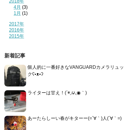
2018年
4月
(3)
1月
(1)
2017年
2016年
2015年
新着記事
個人的に一番好きなVANGUARDカメラリュッ
クʕ•ᴥ•ʔ
ライターは甘え！(΄◉◞౪◟◉｀)
あーたらしーい春がキターー(=´∀｀)人(´∀｀=)