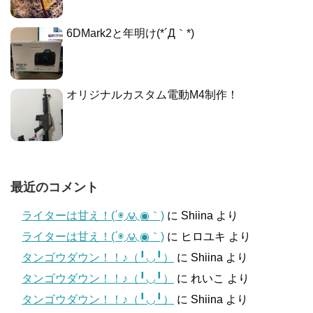
6DMark2と年明け(*´Д｀*)
オリジナルカスタム電動M4制作！
最近のコメント
ライターは甘え！(΄◉◞౪◟◉｀)
に
Shiina
より
ライターは甘え！(΄◉◞౪◟◉｀)
に
ヒロユキ
より
タンゴウダウン！！♪（╹◡╹）
に
Shiina
より
タンゴウダウン！！♪（╹◡╹）
に
れいこ
より
タンゴウダウン！！♪（╹◡╹）
に
Shiina
より