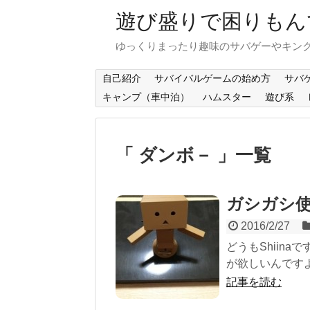
遊び盛りで困りもんで
ゆっくりまったり趣味のサバゲーやキンク
自己紹介
サバイバルゲームの始め方
サバ
キャンプ（車中泊）
ハムスター
遊び系
「 ダンボ－ 」一覧
ガシガシ使
2016/2/27
どうもShiina
が欲しいんですよー(
記事を読む