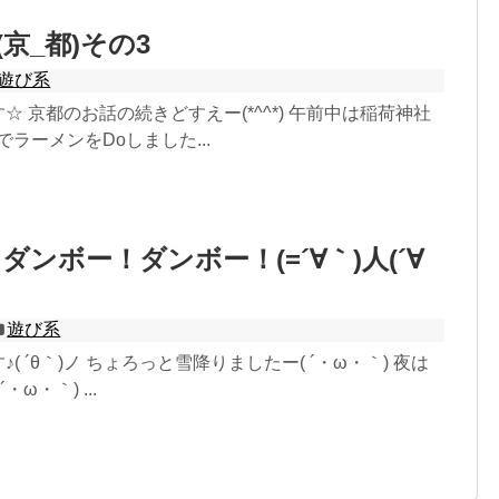
(京_都)その3
遊び系
です☆ 京都のお話の続きどすえー(*^^*) 午前中は稲荷神社
でラーメンをDoしました...
ンボー！ダンボー！(=´∀｀)人(´∀
遊び系
す♪( ´θ｀)ノ ちょろっと雪降りましたー( ´・ω・｀) 夜は
ω・｀) ...