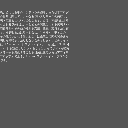
約、乙による甲のコンテンツの使用、または本プログ
の参加に関して、いかなるプレスリリースの発行も、
表・広告もしないものとします。乙は、本規約により
可される以外には、甲と乙との関係につき不実表明や
慈善活動やその他の運動を支援、後援、支持または貢
という表明または暗示を含む。）をせず、甲と乙の
その他のいかなる個人もしくは企業との間の関係また
明したり暗示したりしないものとします。乙のサイト
 「Amazon.co.jpアソシエイト」、または「[Shiina]
on.co.jpを宣伝しリンクすることによってサイトが紹介
きる手段を提供することを目的に設定されたアフィリ
プログラムである、Amazonアソシエイト・プログラ
です。