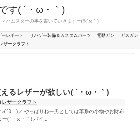
す( ´・ω・｀)
マハムスターの事を書いていきますー(※´ω｀)
ゲーレポート
サバゲー装備＆カスタムパーツ
電動ガン
ガスガン
レザークラフト
えるレザーが欲しい( ´・ω・｀)
レザークラフト
です♪( ´θ｀)ノ やっぱりねー男としては革系の小物やお財布
 ´・ω・｀) バイ...