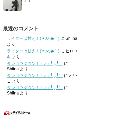
作！
最近のコメント
ライターは甘え！(΄◉◞౪◟◉｀)
に
Shiina
より
ライターは甘え！(΄◉◞౪◟◉｀)
に
ヒロユ
キ
より
タンゴウダウン！！♪（╹◡╹）
に
Shiina
より
タンゴウダウン！！♪（╹◡╹）
に
れい
こ
より
タンゴウダウン！！♪（╹◡╹）
に
Shiina
より