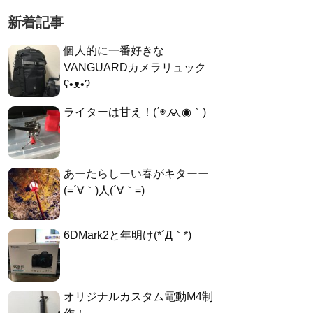
新着記事
個人的に一番好きな
VANGUARDカメラリュック
ʕ•ᴥ•ʔ
ライターは甘え！(΄◉◞౪◟◉｀)
あーたらしーい春がキターー
(=´∀｀)人(´∀｀=)
6DMark2と年明け(*´Д｀*)
オリジナルカスタム電動M4制