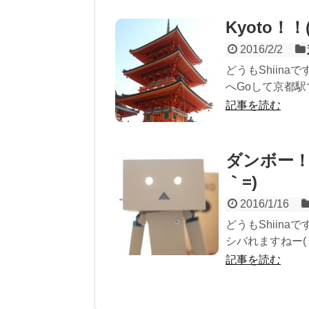
Kyoto！！
2016/2/2
どうもShiina
へGoして京都駅
記事を読む
ダンボー！ダ
｀=)
2016/1/16
どうもShiinaで
シバれますねー( ´・
記事を読む