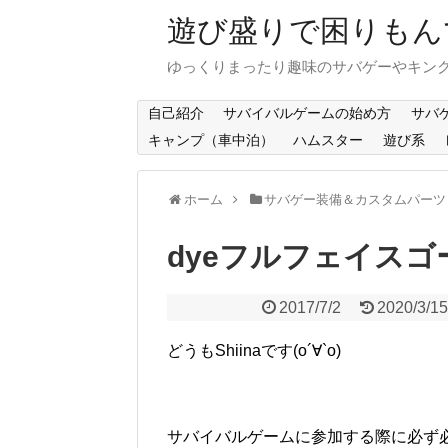
遊び盛りで困りもんで
ゆっくりまったり趣味のサバゲーやキンク
自己紹介
サバイバルゲームの始め方
サバ
キャンプ（車中泊）
ハムスター
遊び系
ホーム
サバゲー装備＆カスタムパーツ
dyeフルフェイスゴー
2017/7/2
2020/3/1
どうもShiinaです(о´∀`о)
サバイバルゲームに参加する際に必ず