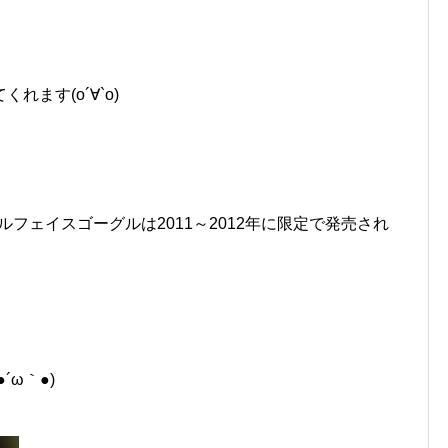
ます(о´∀`о)
ルフェイスゴーグルは2011～2012年に限定で発売され
ω｀●)