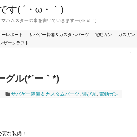
す( ´・ω・｀)
マハムスターの事を書いていきますー(※´ω｀)
ゲーレポート
サバゲー装備＆カスタムパーツ
電動ガン
ガスガン
レザークラフト
グル(*´ー｀*)
5
サバゲー装備＆カスタムパーツ
,
遊び系
,
電動ガン
必要な装備！