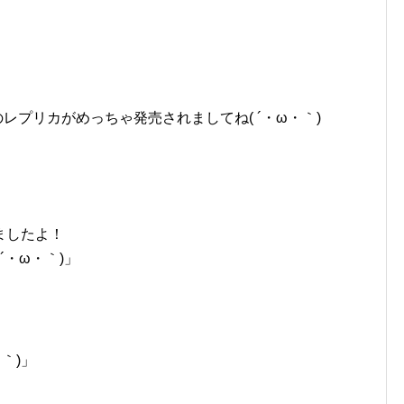
レプリカがめっちゃ発売されましてね( ´・ω・｀)
ましたよ！
´・ω・｀)」
｀)」