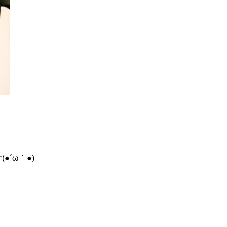
●´ω｀●)