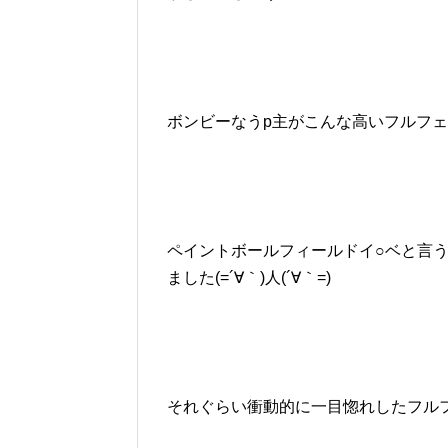
ボンビーなうp主がこんな高いフルフ
ペイントボールフィールドイ○ベと言
ました(=´∀｀)人(´∀｀=)
それぐらい衝動的に一目惚れしたフルフェイ