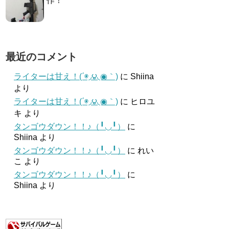
作！
最近のコメント
ライターは甘え！(΄◉◞౪◟◉｀)
に
Shiina
より
ライターは甘え！(΄◉◞౪◟◉｀)
に
ヒロユ
キ
より
タンゴウダウン！！♪（╹◡╹）
に
Shiina
より
タンゴウダウン！！♪（╹◡╹）
に
れい
こ
より
タンゴウダウン！！♪（╹◡╹）
に
Shiina
より