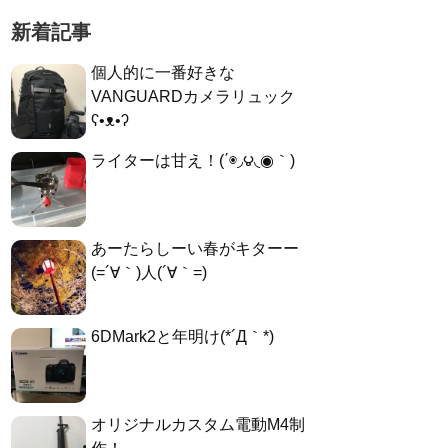
新着記事
個人的に一番好きな
VANGUARDカメラリュック
ʕ•ᴥ•ʔ
ライターは甘え！(΄◉◞౪◟◉｀)
あーたらしーい春がキターー
(=´∀｀)人(´∀｀=)
6DMark2と年明け(*´Д｀*)
オリジナルカスタム電動M4制