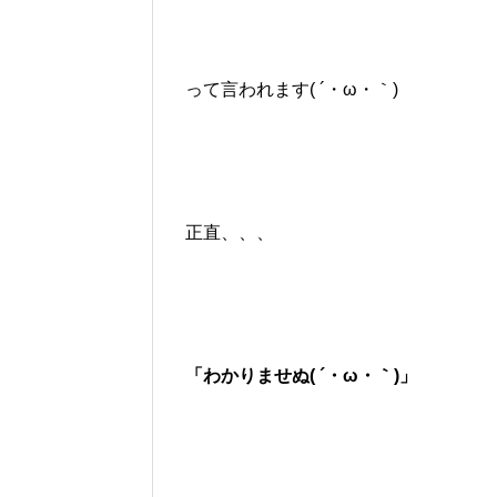
って言われます( ´・ω・｀)
正直、、、
「わかりませぬ( ´・ω・｀)」