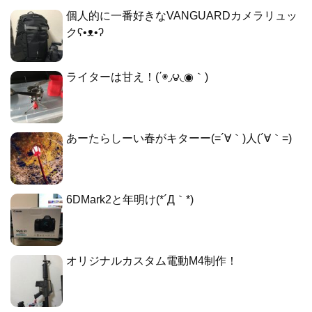
個人的に一番好きなVANGUARDカメラリュッ
クʕ•ᴥ•ʔ
ライターは甘え！(΄◉◞౪◟◉｀)
あーたらしーい春がキターー(=´∀｀)人(´∀｀=)
6DMark2と年明け(*´Д｀*)
オリジナルカスタム電動M4制作！