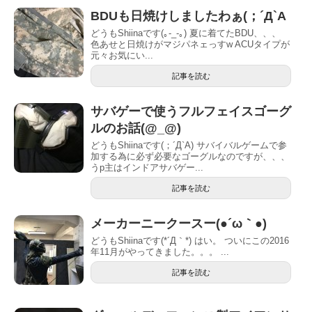
BDUも日焼けしましたわぁ(；´Д`A
どうもShiinaです(｡-_-｡) 夏に着てたBDU、、、
色あせと日焼けがマジパネェっすw ACUタイプが
元々お気にい...
記事を読む
サバゲーで使うフルフェイスゴーグ
ルのお話(@_@)
どうもShiinaです(；´Д`A) サバイバルゲームで参
加する為に必ず必要なゴーグルなのですが、、、
うp主はインドアサバゲー...
記事を読む
メーカーニークースー(●´ω｀●)
どうもShiinaです(*´Д｀*) はい。 ついにこの2016
年11月がやってきました。。。 ...
記事を読む