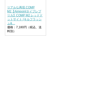
リアルな再現 COMP
M2【Aimpointタイプレプ
リカ】COMP M2 レッドド
ットサイト (キルフラッシ
ュ&…
価格：7,180円（税込、送
料別）