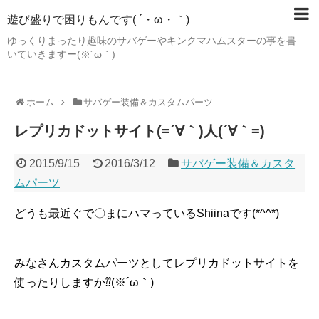
遊び盛りで困りもんです( ´・ω・｀)
ゆっくりまったり趣味のサバゲーやキンクマハムスターの事を書
いていきますー(※´ω｀)
ホーム
サバゲー装備＆カスタムパーツ
レプリカドットサイト(=´∀｀)人(´∀｀=)
2015/9/15
2016/3/12
サバゲー装備＆カスタ
ムパーツ
どうも最近ぐで〇まにハマっているShiinaです(*^^*)
みなさんカスタムパーツとしてレプリカドットサイトを
使ったりしますか⁇(※´ω｀)