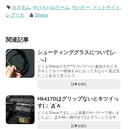
カスタム
,
サバイバルゲーム
,
サバゲー
,
ドットサイト
,
レプリカ
Shiina
関連記事
シューティンググラスについて(｡-
_-｡)
どうもShiinaです(*^^*) サバゲーに参加されてる
方やミリタリー映画をみたおって方なら一度は見
たことあると思うんで...
記事を読む
Hk417Dはグリップないとキツイっ
す(；´Д`A
どうもShiinaです(｡-_-｡) 真夏のサバゲーで使いま
したよ︎(；´Д`A 軽い熱中症で2人ダウンしてる中...
記事を読む