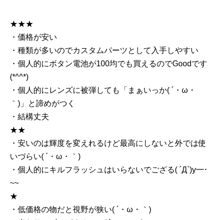
★★★
・価格が安い
・種類が多いのでカスタムパーツとして入手しやすい
・個人的にボタン電池が100均でも買えるのでGoodです
(*^^*)
・個人的にレンズに被弾しても「まぁいっか( ´・ω・
｀)」と諦めがつく
・結構丈夫
★★
・安いのは輝度を変えれるけど最高にしないと外では使
いづらい( ´・ω・｀)
・個人的にキルフラッシュはいらないでござる( ´Д`)y━･
~~
★
・低価格の物だと視野が狭い( ´・ω・｀)