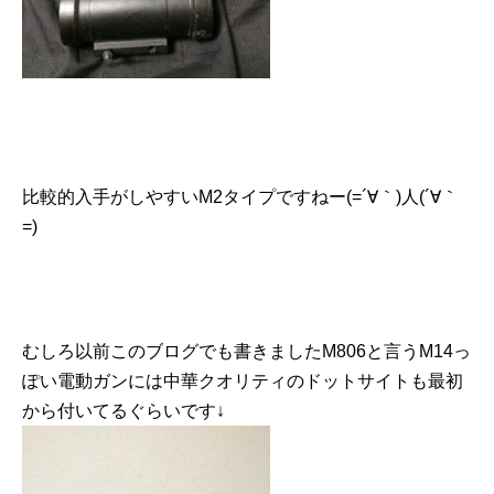
比較的入手がしやすいM2タイプですねー(=´∀｀)人(´∀｀
=)
むしろ以前このブログでも書きましたM806と言うM14っ
ぽい電動ガンには中華クオリティのドットサイトも最初
から付いてるぐらいです↓