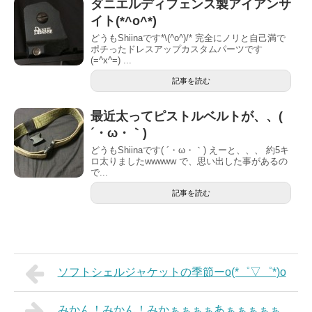
ダニエルディフェンス製アイアンサ
イト(*^o^*)
どうもShiinaです*\(^o^)/* 完全にノリと自己満で
ポチったドレスアップカスタムパーツです
(=^x^=) ...
記事を読む
最近太ってピストルベルトが、、(
´・ω・｀)
どうもShiinaです( ´・ω・｀) えーと、、、 約5キ
ロ太りましたwwwww で、思い出した事があるの
で...
記事を読む
ソフトシェルジャケットの季節ーo(*゜▽゜*)o
みかん！みかん！みかぁぁぁぁあぁぁぁぁぁ