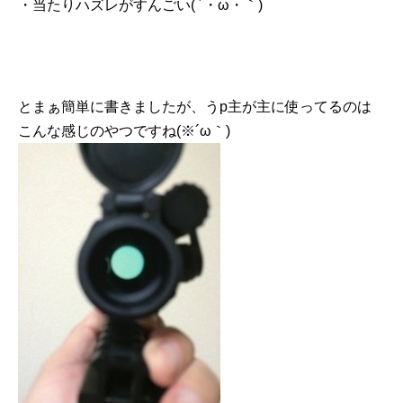
・当たりハズレがすんごい( ´・ω・｀)
とまぁ簡単に書きましたが、うp主が主に使ってるのは
こんな感じのやつですね(※´ω｀)