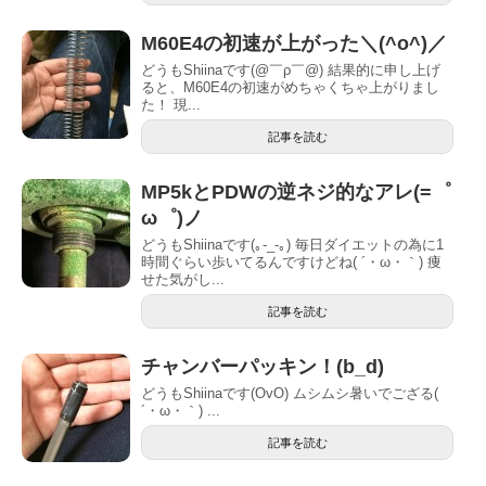
M60E4の初速が上がった＼(^o^)／
どうもShiinaです(@￣ρ￣@) 結果的に申し上げ
ると、M60E4の初速がめちゃくちゃ上がりまし
た！ 現...
記事を読む
MP5kとPDWの逆ネジ的なアレ(=゜
ω゜)ノ
どうもShiinaです(｡-_-｡) 毎日ダイエットの為に1
時間ぐらい歩いてるんですけどね( ´・ω・｀) 痩
せた気がし...
記事を読む
チャンバーパッキン！(b_d)
どうもShiinaです(OvO) ムシムシ暑いでござる(
´・ω・｀) ...
記事を読む