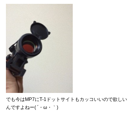
でも今はMP7にT-1ドットサイトもカッコいいので欲しい
んですよねー( ´・ω・｀)