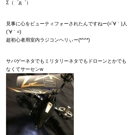
Σ（゜д゜）
見事に心をビューティフォーされたんですねー(=´∀｀)人
(´∀｀=)
超初心者用室内ラジコンヘリぃー(*^^*)
サバゲーネタでもミリタリーネタでもドローンとかでも
なくてサーセンw