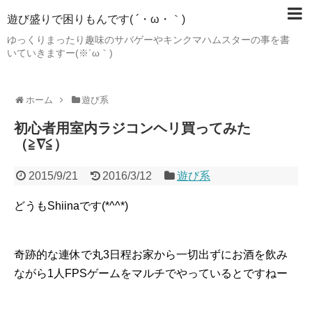
遊び盛りで困りもんです( ´・ω・｀)
ゆっくりまったり趣味のサバゲーやキンクマハムスターの事を書
いていきますー(※´ω｀)
ホーム
遊び系
初心者用室内ラジコンヘリ買ってみた
（≧∇≦）
2015/9/21
2016/3/12
遊び系
どうもShiinaです(*^^*)
奇跡的な連休で丸3日程お家から一切出ずにお酒を飲み
ながら1人FPSゲームをマルチでやっているとですねー