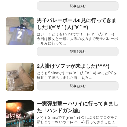
記事を読む
男子バレーボール‼︎見に行ってきま
した‼︎(=´∀｀)人(´∀｀=)
はい︎！！どうもshiinaです！！(=´∀｀)人(´∀｀=)
今日は彼女と一緒に大阪の枚方まで男子バレーボ
ールみに行って...
記事を読む
2人掛けソファが来ました(*^^*)
どうもShiinaですー(=´∀｀)人(´∀｀=) やっとPCを
移動して復活しました︎!!(；´Д`A ...
記事を読む
ー実弾射撃ーハワイに行ってきまし
た「ハンドガン編」
どうもShiinaです(●´ω｀●) 久しぶりにブログを更
新しますーw いやー(●´ω｀●) 行ってきましたよ...