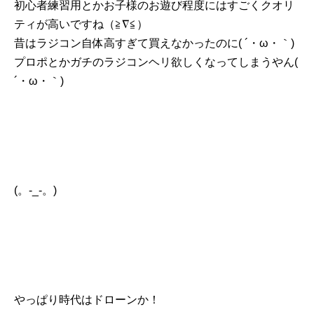
初心者練習用とかお子様のお遊び程度にはすごくクオリ
ティが高いですね（≧∇≦）
昔はラジコン自体高すぎて買えなかったのに( ´・ω・｀)
プロポとかガチのラジコンヘリ欲しくなってしまうやん(
´・ω・｀)
(。-_-。)
やっぱり時代はドローンか！