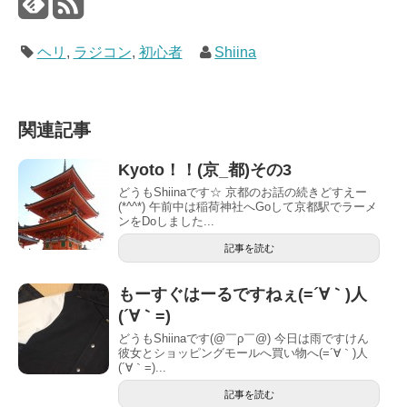
ヘリ
,
ラジコン
,
初心者
Shiina
関連記事
Kyoto！！(京_都)その3
どうもShiinaです☆ 京都のお話の続きどすえー
(*^^*) 午前中は稲荷神社へGoして京都駅でラーメ
ンをDoしました...
記事を読む
もーすぐはーるですねぇ(=´∀｀)人
(´∀｀=)
どうもShiinaです(@￣ρ￣@) 今日は雨ですけん
彼女とショッピングモールへ買い物へ(=´∀｀)人
(´∀｀=)...
記事を読む