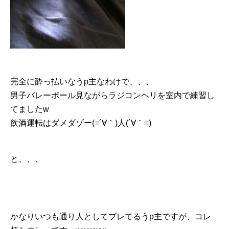
完全に酔っ払いなうp主なわけで、、、
男子バレーボール見ながらラジコンヘリを室内で練習し
てましたw
飲酒運転はダメダゾー(=´∀｀)人(´∀｀=)
と、、、
かなりいつも通り人としてブレてるうp主ですが、コレ