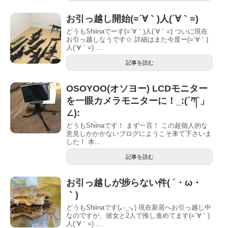
お引っ越し開始(=´∀｀)人(´∀｀=)
どうもShiinaでーす(=´∀｀)人(´∀｀=) ついに現在
お引っ越しなうです☆ 詳細はまた今度ー(=´∀｀)
人(´∀｀=) ...
記事を読む
OSOYOO(オソヨー) LCDモニター
を一眼カメラモニターに！_:(´ཀ`」
∠):
どうもShiinaです！ まず一言！ この超個人的な
意見しかかかないブログにようこそ来て下さいま
した！ 本...
記事を読む
お引っ越しが捗らない件( ´・ω・
｀)
どうもShiinaです(｡-_-｡) 現在新居へお引っ越し中
なのですが、彼女と2人で推し進めてます(=´∀｀)
人(´∀｀=) ...