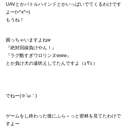
UAVとかバトルハインドとかいっぱいでてくるわけです
よー(=^x^=)
もうね！
困っちゃいますよねw
『絶対回線負けやん！』
『ラグ酷すぎワロリンヌwww』
とか負け犬の遠吠えしてたんですよ（≧∇≦）
でねー(※´ω｀)
ゲームをし終わった後にふら～っと密林を見てたわけで
すよー