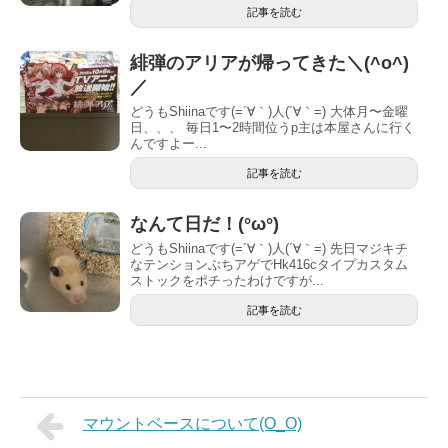
記事を読む
緋弾のアリアが帰ってきた＼(^o^)
／
どうもShiinaです(=´∀｀)人(´∀｀=) 大体月〜金曜
日、、、 毎日1〜2時間位うp主は本屋さんに行く
んですよー...
記事を読む
なんて日だ！(°ω°)
どうもShiinaです(=´∀｀)人(´∀｀=) 先日マジキチ
なテンションぶちアゲでHk416cタイプカスタム
ストックをポチったわけですが...
記事を読む
マウントベースについて(O_O)