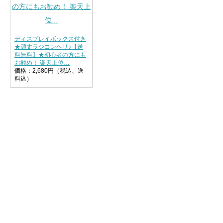
ディスプレイボックス付き
★頑丈ラジコンヘリ♪【送
料無料】★初心者の方にも
お勧め！ 楽天上位…
価格：2,680円（税込、送
料込）