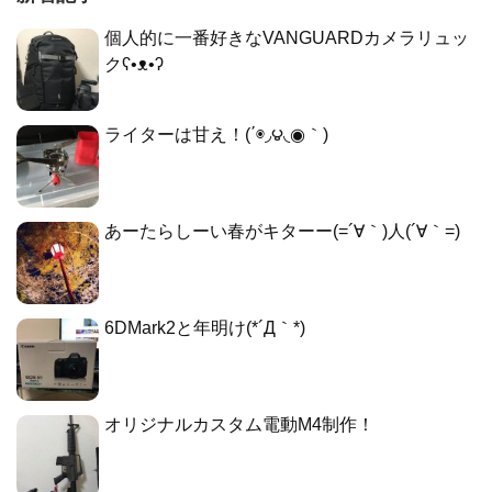
個人的に一番好きなVANGUARDカメラリュッ
クʕ•ᴥ•ʔ
ライターは甘え！(΄◉◞౪◟◉｀)
あーたらしーい春がキターー(=´∀｀)人(´∀｀=)
6DMark2と年明け(*´Д｀*)
オリジナルカスタム電動M4制作！