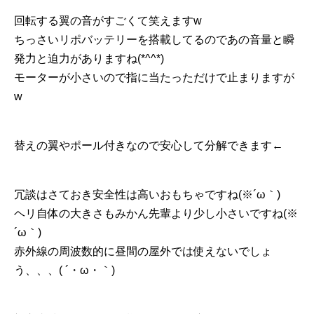
回転する翼の音がすごくて笑えますw
ちっさいリポバッテリーを搭載してるのであの音量と瞬
発力と迫力がありますね(*^^*)
モーターが小さいので指に当たっただけで止まりますが
w
替えの翼やポール付きなので安心して分解できます←
冗談はさておき安全性は高いおもちゃですね(※´ω｀)
ヘリ自体の大きさもみかん先輩より少し小さいですね(※
´ω｀)
赤外線の周波数的に昼間の屋外では使えないでしょ
う、、、( ´・ω・｀)