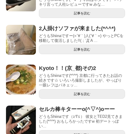
キリ言って人柱レビューですw みな...
記事を読む
2人掛けソファが来ました(*^^*)
どうもShiinaですー(=´∀｀)人(´∀｀=) やっとPCを
移動して復活しました︎!!(；´Д`A ...
記事を読む
Kyoto！！(京_都)その2
どうもShiinaです(*^^*) 京都に行ってきたお話の
続きです☆ いろいろ撮影しましたが、やっぱり
一眼レフはパネェッ...
記事を読む
セルカ棒キターーo(^▽^)oーー︎
どうもShiinaです（≧∇≦） 彼女とTED2見てきま
した(*^^*) おもしろかったですw 初デートっぽ
い...