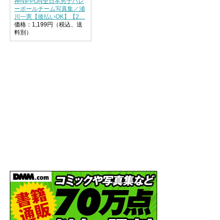
神NIPPON全日本男子バレ
ーボールチーム写真集／浦
川一憲【後払いOK】【2…
価格：1,199円（税込、送
料別）