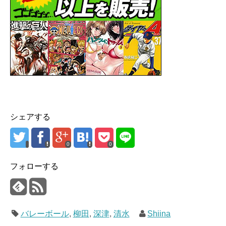
シェアする
0
0
フォローする
バレーボール
,
柳田
,
深津
,
清水
Shiina