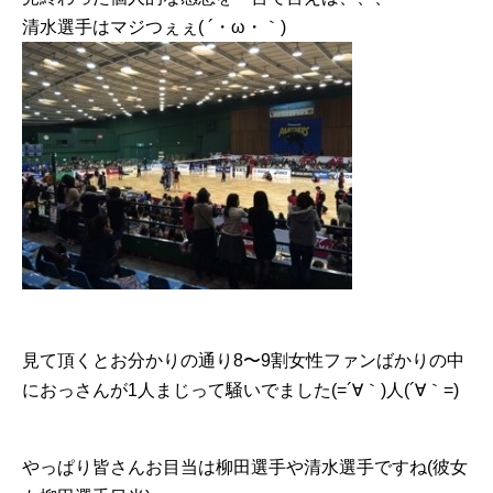
清水選手はマジつぇぇ( ´・ω・｀)
見て頂くとお分かりの通り8〜9割女性ファンばかりの中
におっさんが1人まじって騒いでました(=´∀｀)人(´∀｀=)
やっぱり皆さんお目当は柳田選手や清水選手ですね︎(彼女