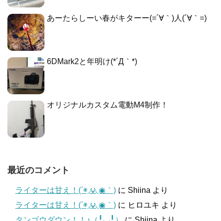
あーたらしーい春がキターー(=´∀｀)人(´∀｀=)
6DMark2と年明け(*´Д｀*)
オリジナルカスタム電動M4制作！
最近のコメント
ライターは甘え！(΄◉◞౪◟◉｀)
に
Shiina
より
ライターは甘え！(΄◉◞౪◟◉｀)
に
ヒロユキ
より
タンゴウダウン！！♪（╹◡╹）
に
Shiina
より