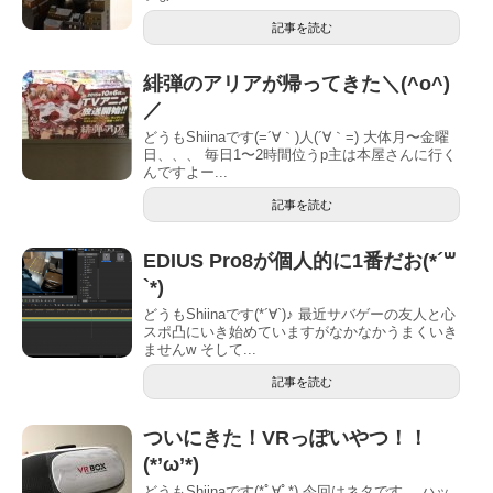
記事を読む
緋弾のアリアが帰ってきた＼(^o^)
／
どうもShiinaです(=´∀｀)人(´∀｀=) 大体月〜金曜
日、、、 毎日1〜2時間位うp主は本屋さんに行く
んですよー...
記事を読む
EDIUS Pro8が個人的に1番だお(*´꒳
`*)
どうもShiinaです(*´∀`)♪ 最近サバゲーの友人と心
スポ凸にいき始めていますがなかなかうまくいき
ませんw そして...
記事を読む
ついにきた！VRっぽいやつ！！
(*’ω’*)
どうもShiinaです(*ﾟ∀ﾟ*) 今回はネタです。 ハッ