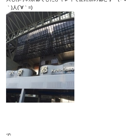
｀)人(´∀｀=)
で、、、