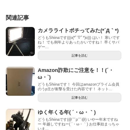
関連記事
カメラライトポチってみた(*´Д｀*)
どうもShiinaです(((o(*ﾟ▽ﾟ*)o))) はい！ 寒いです
ね！ でも例年よりあったかいですね！ 早くサバ
ゲー...
記事を読む
Amazon詐欺にご注意を！！(´・
ω・`)
どうもShiinaです！ 今回はamazonプライム会員
のうp主が衝撃を受けた内容です！ ネット...
記事を読む
ゆく年くる年( ´・ω・｀)
どうもShiinaです(@￣ρ￣@) いやー年末ですね
ー 年越しですねー( ´・ω・｀) お仕事始まっちゃ
いま...