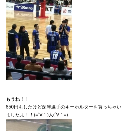
もうね︎！！
850円もしたけど深津選手のキーホルダーを買っちゃい
ましたよ！！(=´∀｀)人(´∀｀=)