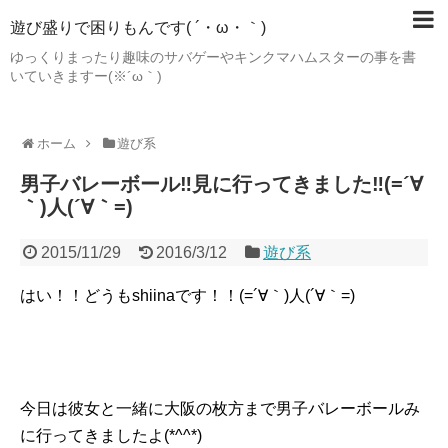
遊び盛りで困りもんです( ´・ω・｀)
ゆっくりまったり趣味のサバゲーやキンクマハムスターの事を書
いていきますー(※´ω｀)
ホーム
遊び系
男子バレーボール‼︎見に行ってきました‼︎(=´∀
｀)人(´∀｀=)
2015/11/29
2016/3/12
遊び系
はい︎！！どうもshiinaです！！(=´∀｀)人(´∀｀=)
今日は彼女と一緒に大阪の枚方まで男子バレーボールみ
に行ってきましたよ︎(*^^*)