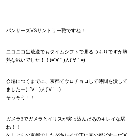
パンサーズVSサントリー戦ですね︎！！
ニコニコ生放送でもタイムシフトで見るつもりですが胸
熱な戦いでした︎！！(=´∀｀)人(´∀｀=)
会場につくまでに、京都でウロチョロして時間を潰して
ましたー(=´∀｀)人(´∀｀=)
そうそう︎！！
ガメラ3でガメラとイリスが突っ込んだあのキレイな駅
ね︎！！
久しぶりの京都でしたがキレイで正に京の都どすー(=´∀