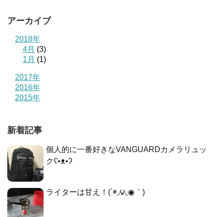
アーカイブ
2018年
4月
(3)
1月
(1)
2017年
2016年
2015年
新着記事
個人的に一番好きなVANGUARDカメラリュッ
クʕ•ᴥ•ʔ
ライターは甘え！(΄◉◞౪◟◉｀)