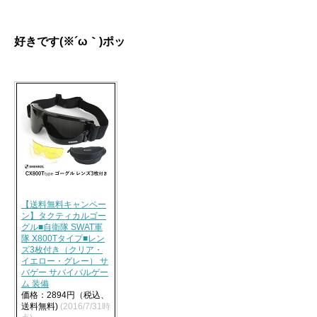
好きです(※´ω｀)ポッ
【送料無料キャンペー
ン】タクティカルゴー
グル■自衛隊 SWAT軍
隊 X800Tタイプ■レン
ズ3枚付き（クリア・
イエロー・グレー） サ
バゲー サバイバルゲー
ム 装備
価格：2894円（税込、
送料無料)
(2016/7/31時