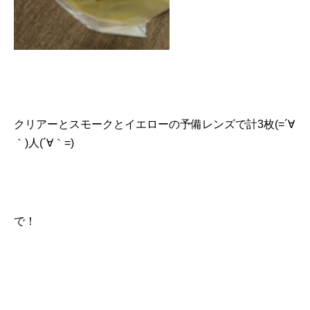
クリアーとスモークとイエローの予備レンズで計3枚(=´∀
｀)人(´∀｀=)
で！