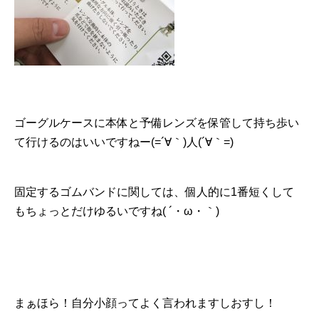
ゴーグルケースに本体と予備レンズを保管して持ち歩い
て行けるのはいいですねー(=´∀｀)人(´∀｀=)
固定するゴムバンドに関しては、個人的に1番短くして
もちょっとだけゆるいですね( ´・ω・｀)
まぁほら！自分小顔ってよく言われますしおすし！