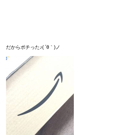
だからポチった♪( ´θ｀)ノ