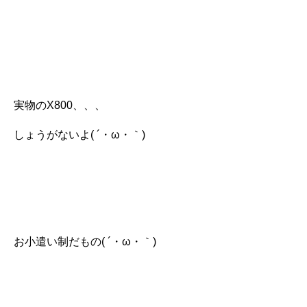
実物のX800、、、
しょうがないよ( ´・ω・｀)
お小遣い制だもの( ´・ω・｀)