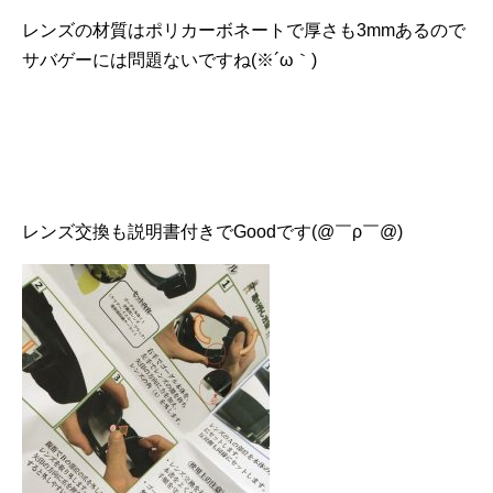
レンズの材質はポリカーボネートで厚さも3mmあるので
サバゲーには問題ないですね(※´ω｀)
レンズ交換も説明書付きでGoodです(@￣ρ￣@)