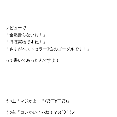
レビューで
「全然曇らないお！」
「ほぼ実物ですね！」
「さすがベストセラー1位のゴーグルです！」
って書いてあったんですよ！
うp主「マジかよ！？(@￣ρ￣@)」
うp主「コレかいじゃね！？♪( ´θ｀)ノ」