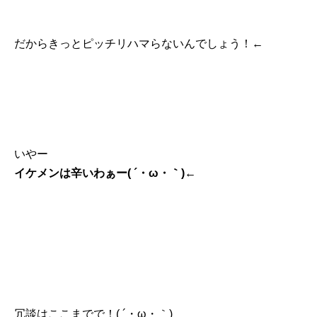
だからきっとピッチリハマらないんでしょう！←
いやー
イケメンは辛いわぁー( ´・ω・｀)←
冗談はここまでで！( ´・ω・｀)