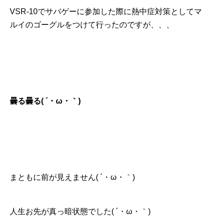
VSR-10でサバゲーに参加した際に熱中症対策としてマ
ルイのゴーグルをつけて行ったのですが、、、
曇る曇る( ´・ω・｀)
まともに前が見えません( ´・ω・｀)
人生お先が真っ暗状態でした( ´・ω・｀)