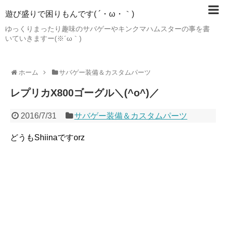
遊び盛りで困りもんです( ´・ω・｀)
ゆっくりまったり趣味のサバゲーやキンクマハムスターの事を書
いていきますー(※´ω｀)
ホーム
サバゲー装備＆カスタムパーツ
レプリカX800ゴーグル＼(^o^)／
2016/7/31
サバゲー装備＆カスタムパーツ
どうもShiinaですorz