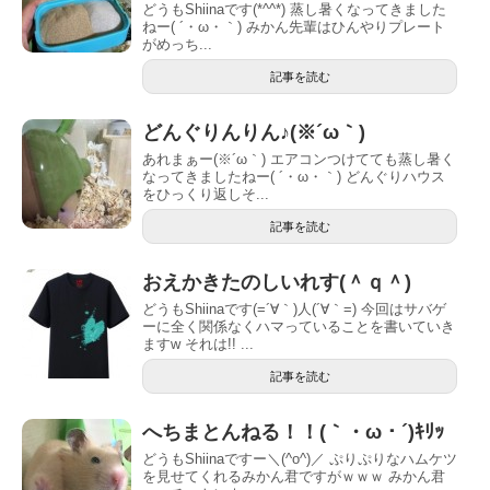
どうもShiinaです(*^^*) 蒸し暑くなってきました
ねー( ´・ω・｀) みかん先輩はひんやりプレート
がめっち...
記事を読む
どんぐりんりん♪(※´ω｀)
あれまぁー(※´ω｀) エアコンつけてても蒸し暑く
なってきましたねー( ´・ω・｀) どんぐりハウス
をひっくり返しそ...
記事を読む
おえかきたのしいれす(＾ｑ＾)
どうもShiinaです(=´∀｀)人(´∀｀=) 今回はサバゲ
ーに全く関係なくハマっていることを書いていき
ますw それは︎!! ...
記事を読む
へちまとんねる！！(｀・ω・´)ｷﾘｯ
どうもShiinaですー＼(^o^)／ ぷりぷりなハムケツ
を見せてくれるみかん君ですがｗｗｗ みかん君