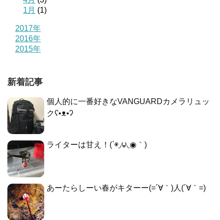
1月
(1)
2017年
2016年
2015年
新着記事
個人的に一番好きなVANGUARDカメラリュッ
クʕ•ᴥ•ʔ
ライターは甘え！(΄◉◞౪◟◉｀)
あーたらしーい春がキターー(=´∀｀)人(´∀｀=)