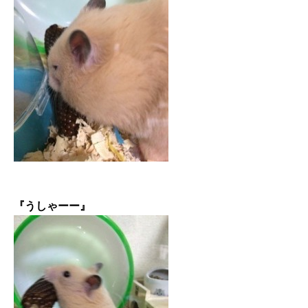
『うしゃーー︎』