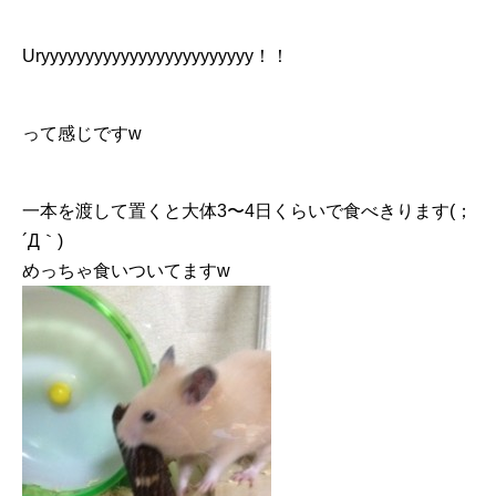
Uryyyyyyyyyyyyyyyyyyyyyyyy︎！！
って感じですw
一本を渡して置くと大体3〜4日くらいで食べきります(；
´Д｀)
めっちゃ食いついてますw