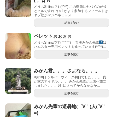
(；´Д`A
どうもShiinaです(*^^*) この季節にヤバイのが蚊
とヒルですね︎ うp主がよく参加するフィールドは
ヤブ蚊がマジパネェッス...
記事を読む
ペレットぉぉぉぉ︎
どうもShiinaです(￣^￣)ゞ 普段みかん先輩
は
ハムスター専用ペレットを食べています(*^^*)...
記事を読む
みかん君。。。さよなら。。。
9月18日 シルバーウィーク初日でした。。。 我
が家のアイドル。。。 みかん先輩が天国へ旅立
ちました。。。9月に入ってからなかなか...
記事を読む
みかん先輩の避暑地(=´∀｀)人(´∀｀
=)