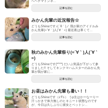
へヘチマトンネ...
記事を読む
みかん先輩の近況報告☆
どうもShiinaです♪( ´θ｀)ノ 我が家のアイドルみ
かん先輩(=´∀｀)人(´∀｀=) 最近夜は寒くて...
記事を読む
秋のみかん先輩祭り(=´∀｀)人(´∀｀
=)
どうもShiinaです(*^^*) だいぶ気温が下がって参
りました︎!! そしてキンクマハムスターのみかん先
輩が我が家に...
記事を読む
お昼はみかん先輩も暑い！！
どうもShiinaです（≧∇≦） うp主はかーなーりー
汗っかきで体力無しのヒキニート状態なのです
が、今日は久しぶりに彼女とペットシ...