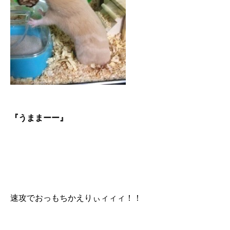
『うままーー』
速攻でおっもちかえりぃィィィ︎！！