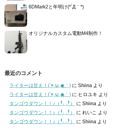
6DMark2と年明け(*´Д｀*)
オリジナルカスタム電動M4制作！
最近のコメント
ライターは甘え！(΄◉◞౪◟◉｀)
に
Shiina
より
ライターは甘え！(΄◉◞౪◟◉｀)
に
ヒロユキ
より
タンゴウダウン！！♪（╹◡╹）
に
Shiina
より
タンゴウダウン！！♪（╹◡╹）
に
れいこ
より
タンゴウダウン！！♪（╹◡╹）
に
Shiina
より