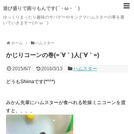
遊び盛りで困りもんです( ´・ω・｀)
ゆっくりまったり趣味のサバゲーやキンクマハムスターの事を書
いていきますー(※´ω｀)
ホーム
ハムスター
かじりコーンの巻(=´∀｀)人(´∀｀=)
2015/6/7
2016/3/13
ハムスター
どうもShiinaです(*^^*)
みかん先輩にハムスターが食べれる乾燥ミニコーンを渡
すと、、、、